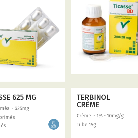
SSE 625 MG
TERBINOL
CRÈME
imés
- 625mg
Crème
- 1% - 10mg/g
primés
Tube 15g
lés