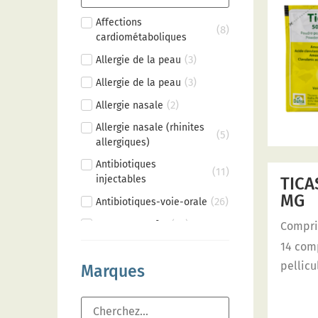
Affections
(
8
)
cardiométaboliques
(
3
)
Allergie de la peau
(
3
)
Allergie de la peau
(
2
)
Allergie nasale
Allergie nasale (rhinites
(
5
)
allergiques)
Antibiotiques
(
11
)
injectables
TICA
MG
(
26
)
Antibiotiques-voie-orale
(
10
)
Carences en fer
Compr
14 com
Contractions musculaires
(
2
)
douloureuses
pellicu
Marques
(
4
)
Diabète type 2
(
4
)
Diabètes type 2