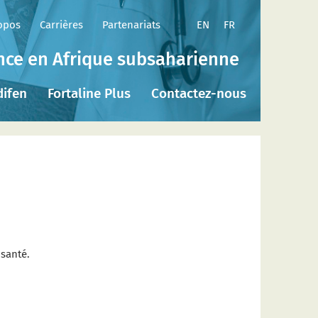
EN
FR
opos
Carrières
Partenariats
ence en Afrique subsaharienne
difen
Fortaline Plus
Contactez-nous
 santé.