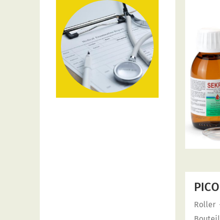
(
2
)
RhinoParol
(
4
)
Sekrol
(
4
)
Terbinol
(
10
)
Ticasse
(
4
)
Trisporin
PICO
Roller
Bouteil