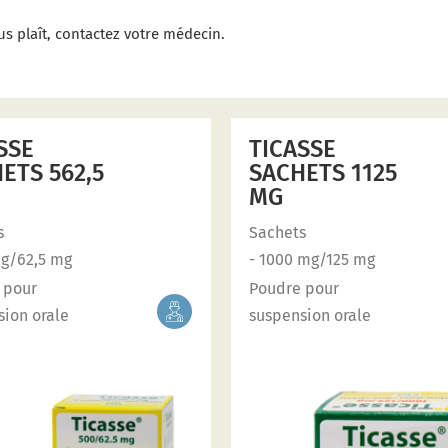
us plaît, contactez votre médecin.
SSE
TICASSE
ETS 562,5
SACHETS 1125
MG
s
Sachets
mg/62,5 mg
- 1000 mg/125 mg
 pour
Poudre pour
sion orale
suspension orale