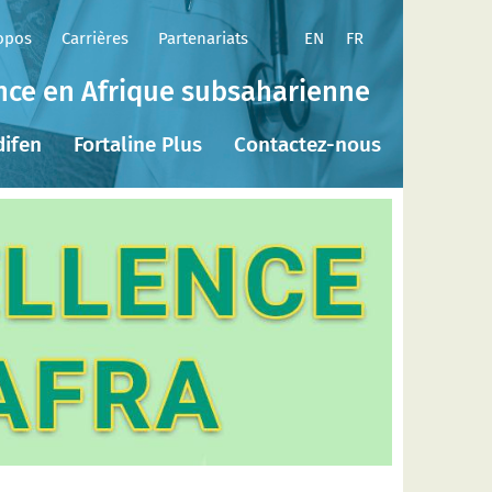
EN
FR
opos
Carrières
Partenariats
ence en Afrique subsaharienne
difen
Fortaline Plus
Contactez-nous