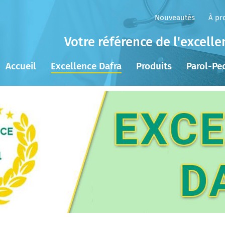
Nouveautés
À pr
Votre référence de l'excell
Accueil
Excellence Dafra
Produits
Parol-Pe