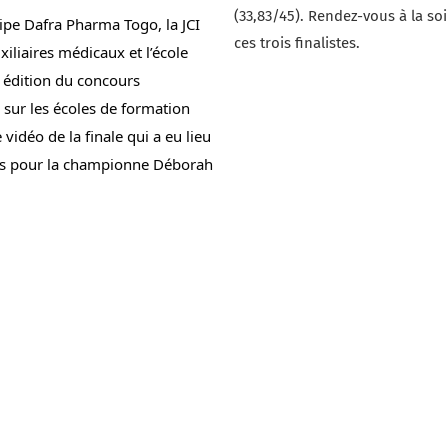
(33,83/45). Rendez-vous à la so
ipe 
Dafra Pharma
 Togo, la JCI 
ces trois finalistes.
iliaires médicaux et l’école 
nationale des sages-femmes ont organisé la 3ème édition du concours 
e sur les écoles de formation 
déo de la finale qui a eu lieu 
ts pour la championne Déborah 