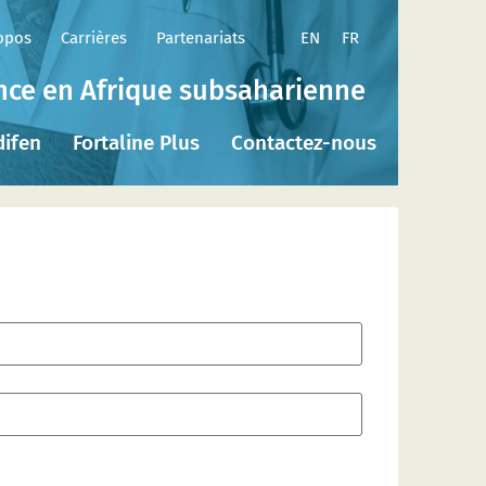
EN
FR
opos
Carrières
Partenariats
ence en Afrique subsaharienne
difen
Fortaline Plus
Contactez-nous